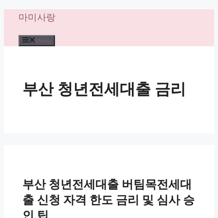
컨
마미사랑
텐
츠
Menu
로
건
너
뛰
부산 청년전세대출 금리
기
부산 청년전세대출 버팀목전세대
출 신청 자격 한도 금리 및 심사 승
인 팁