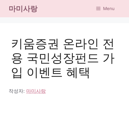
컨
마미사랑
Menu
텐
츠
로
건
키움증권 온라인 전
너
뛰
용 국민성장펀드 가
기
입 이벤트 혜택
작성자:
마미사랑